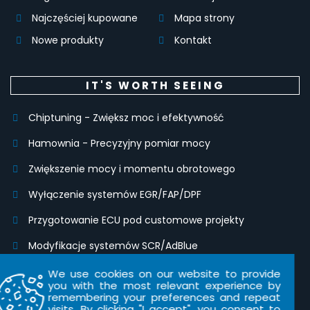
Najczęściej kupowane
Mapa strony
Nowe produkty
Kontakt
IT'S WORTH SEEING
Chiptuning - Zwiększ moc i efektywność
Hamownia - Precyzyjny pomiar mocy
Zwiększenie mocy i momentu obrotowego
Wyłączenie systemów EGR/FAP/DPF
Przygotowanie ECU pod customowe projekty
Modyfikacje systemów SCR/AdBlue
Modyfikacje IMMO, klonowanie modułów i kodowanie
We use cookies on our website to provide
kluczyków
you with the most relevant experience by
remembering your preferences and repeat
visits. By clicking "I accept", you consent to