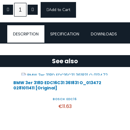
Add to Cart
DESCRIPTION
SPECIFICATION
DOWNLOADS
See also
BMW 3er 318D EDC16C31 361831 O_013472
0281011411 [Original]
BOSCH EDC16
€11.63