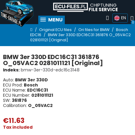
CHIPTUNING
FILE SERVICE
EN
MENU
Original ECU files
Ori files for BMW
Bosch
EDC16
BMW 3er 330D EDC16C31 361876 O_05VAC2
0281011121 [Original]
BMW 3er 330D EDC16C31 361876
O_05VAC2 0281011121 [Original]
Indeks
bmw-3er-330d-edc16c3148
Auto:
BMW 3er 330D
ECU Prod:
Bosch
ECU Name:
EDC16C31
ECU Number:
0281011121
SW:
361876
Calibration:
O_05VAC2
€11.63
Tax included