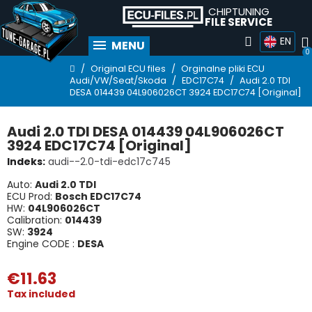
CHIPTUNING
FILE SERVICE
EN
MENU
Original ECU files
Orginalne pliki ECU
Audi/VW/Seat/Skoda
EDC17C74
Audi 2.0 TDI
DESA 014439 04L906026CT 3924 EDC17C74 [Original]
Audi 2.0 TDI DESA 014439 04L906026CT
3924 EDC17C74 [Original]
Indeks
audi--2.0-tdi-edc17c745
Auto:
Audi 2.0 TDI
ECU Prod:
Bosch EDC17C74
HW:
04L906026CT
Calibration:
014439
SW:
3924
Engine CODE :
DESA
€11.63
Tax included