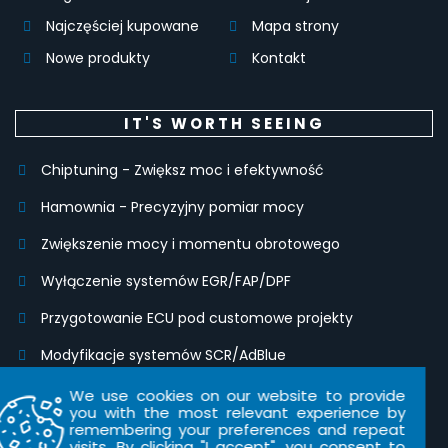
Najczęściej kupowane
Mapa strony
Nowe produkty
Kontakt
IT'S WORTH SEEING
Chiptuning - Zwiększ moc i efektywność
Hamownia - Precyzyjny pomiar mocy
Zwiększenie mocy i momentu obrotowego
Wyłączenie systemów EGR/FAP/DPF
Przygotowanie ECU pod customowe projekty
Modyfikacje systemów SCR/AdBlue
Modyfikacje IMMO, klonowanie modułów i kodowanie
We use cookies on our website to provide
kluczyków
you with the most relevant experience by
remembering your preferences and repeat
visits. By clicking "I accept", you consent to