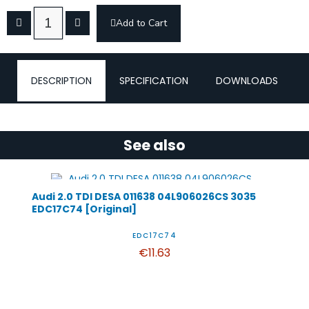
Add to Cart
DESCRIPTION
SPECIFICATION
DOWNLOADS
See also
Audi 2.0 TDI DESA 011638 04L906026CS 3035
EDC17C74 [Original]
EDC17C74
€11.63