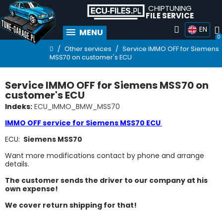
CHIPTUNING
FILE SERVICE
EN
MENU
Other services
Service IMMO OFF for Siemens
MSS70 on customer's ECU
Service IMMO OFF for Siemens MSS70 on
customer's ECU
Indeks
ECU_IMMO_BMW_MSS70
IMMO OFF service for Siemens MSS70 ECU
ECU:
Siemens MSS70
Want more modifications contact by phone and arrange
details.
The customer sends the driver to our company at his
own expense!
We cover return shipping for that!