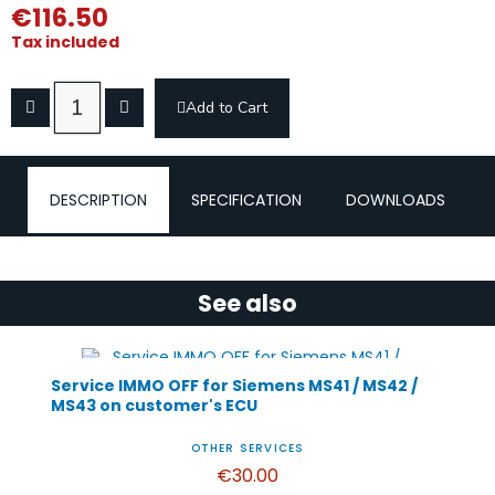
€116.50
Tax included
Add to Cart
DESCRIPTION
SPECIFICATION
DOWNLOADS
See also
Service IMMO OFF for Siemens MS41 / MS42 /
MS43 on customer's ECU
OTHER SERVICES
€30.00