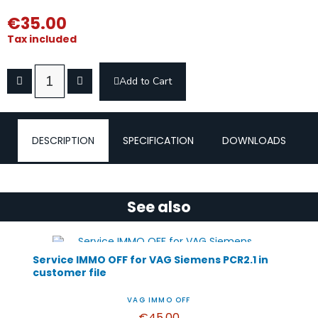
€35.00
Tax included
Add to Cart
DESCRIPTION
SPECIFICATION
DOWNLOADS
See also
Service IMMO OFF for VAG Siemens PCR2.1 in
customer file
VAG IMMO OFF
€45.00