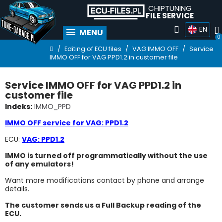
CHIPTUNING
FILE SERVICE
EN
MENU
Editing of ECU files
VAG IMMO OFF
Service
IMMO OFF for VAG PPD1.2 in customer file
Service IMMO OFF for VAG PPD1.2 in
customer file
Indeks
IMMO_PPD
IMMO OFF service for
VAG:
PPD1.2
ECU:
VAG: P
PD1.2
IMMO is turned off programmatically without the use
of any emulators!
Want more modifications contact by phone and arrange
details.
The customer sends us a Full Backup reading of the
ECU.