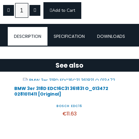
Add to Cart
DESCRIPTION
SPECIFICATION
DOWNLOADS
See also
BMW 3er 318D EDC16C31 361831 O_013472
0281011411 [Original]
BOSCH EDC16
€11.63