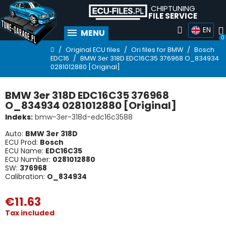
CHIPTUNING
FILE SERVICE
EN
MENU
Original ECU files
Ori files for BMW
Bosch
EDC16
BMW 3er 318D EDC16C35 376968 O_834934
0281012880 [Original]
BMW 3er 318D EDC16C35 376968
O_834934 0281012880 [Original]
Indeks
bmw-3er-318d-edc16c3588
Auto:
BMW 3er 318D
ECU Prod:
Bosch
ECU Name:
EDC16C35
ECU Number:
0281012880
SW:
376968
Calibration:
O_834934
€11.63
Tax included