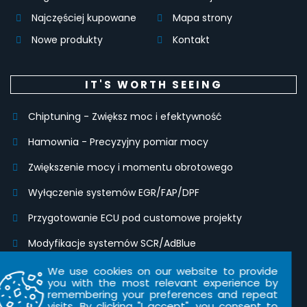
Najczęściej kupowane
Mapa strony
Nowe produkty
Kontakt
IT'S WORTH SEEING
Chiptuning - Zwiększ moc i efektywność
Hamownia - Precyzyjny pomiar mocy
Zwiększenie mocy i momentu obrotowego
Wyłączenie systemów EGR/FAP/DPF
Przygotowanie ECU pod customowe projekty
Modyfikacje systemów SCR/AdBlue
Modyfikacje IMMO, klonowanie modułów i kodowanie
We use cookies on our website to provide
kluczyków
you with the most relevant experience by
remembering your preferences and repeat
visits. By clicking "I accept", you consent to